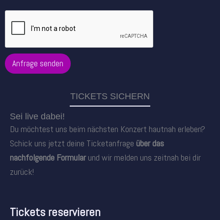
Anfrage senden
TICKETS SICHERN
Sei live dabei!
Du möchtest uns beim nächsten Konzert hautnah erleben?
Schick uns jetzt deine Ticketanfrage
über das
nachfolgende Formular
und wir melden uns zeitnah bei dir
zurück!
Tickets reservieren