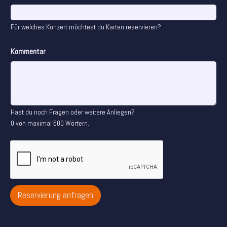
r
e
Für welches Konzert möchtest du Karten reservieren?
s
s
e
Kommentar
E
-
M
a
i
l
Hast du noch Fragen oder weitere Anliegen?
-
0 von maximal 500 Wörtern.
A
d
r
e
s
s
e
Reservierung anfragen