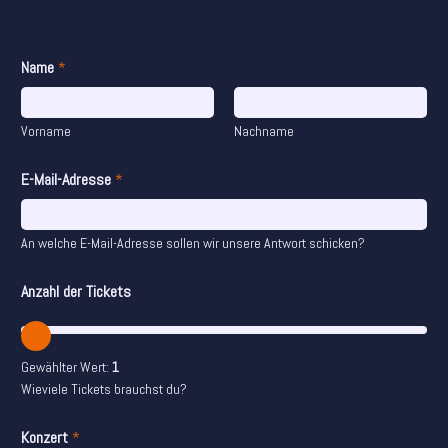
Name
*
Vorname
Nachname
E-Mail-Adresse
*
An welche E-Mail-Adresse sollen wir unsere Antwort schicken?
*
Anzahl der Tickets
E
-
M
a
Gewählter Wert:
1
i
Wieviele Tickets brauchst du?
l
-
A
Konzert
*
d