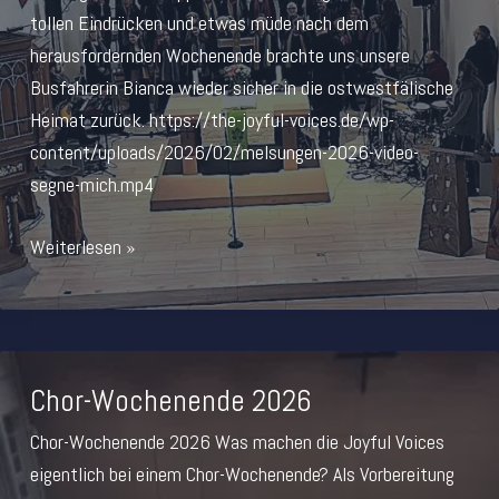
tollen Eindrücken und etwas müde nach dem
herausfordernden Wochenende brachte uns unsere
Busfahrerin Bianca wieder sicher in die ostwestfälische
Heimat zurück. https://the-joyful-voices.de/wp-
content/uploads/2026/02/melsungen-2026-video-
segne-mich.mp4
Gospelgottesdienst
Weiterlesen »
Meldungen
Chor-Wochenende 2026
Chor-Wochenende 2026 Was machen die Joyful Voices
eigentlich bei einem Chor-Wochenende? Als Vorbereitung