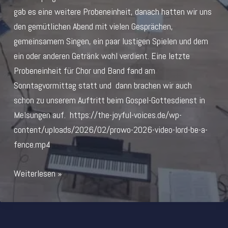
gab es eine weitere Probeneinheit, danach hatten wir uns
den gemütlichen Abend mit vielen Gesprächen,
gemeinsamem Singen, ein paar lustigen Spielen und dem
ein oder anderen Getränk wohl verdient. Eine letzte
Probeneinheit für Chor und Band fand am
Sonntagvormittag statt und dann brachen wir auch
schon zu unserem Auftritt beim Gospel-Gottesdienst in
Melsungen auf. https://the-joyful-voices.de/wp-
content/uploads/2026/02/prowo-2026-video-lord-be-a-
fence.mp4
Chor-
Weiterlesen »
Wochenende
2026